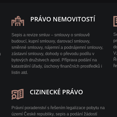
PRÁVO NEMOVITOSTÍ
S
Sepis a revize smluv – smlouvy o smlouvě
p
budoucí, kupní smlouvy, darovací smlouvy,
d
směnné smlouvy, nájemní a podnájemní smlouvy,
V
zástavní smlouvy, dohody o převodu podílu v
ů
Ř
bytových družstvech apod. Příprava podání na
ř
katastrální úřady, úschovy finančních prostředků i
listin atd.
CIZINECKÉ PRÁVO
Právní poradenství s řešením legalizace pobytu na
území České republiky, sepis a podání žádostí